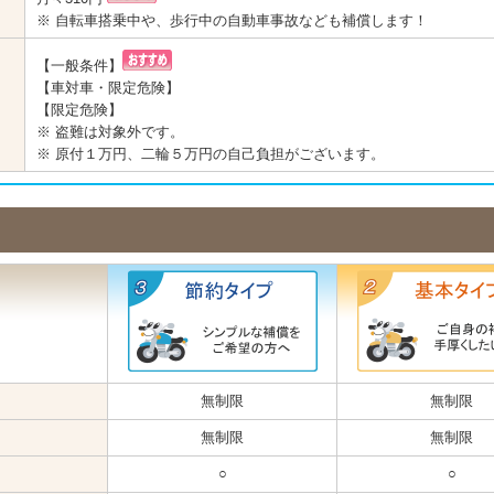
※ 自転車搭乗中や、歩行中の自動車事故なども補償します！
【一般条件】
【車対車・限定危険】
【限定危険】
※ 盗難は対象外です。
※ 原付１万円、二輪５万円の自己負担がございます。
無制限
無制限
無制限
無制限
○
○