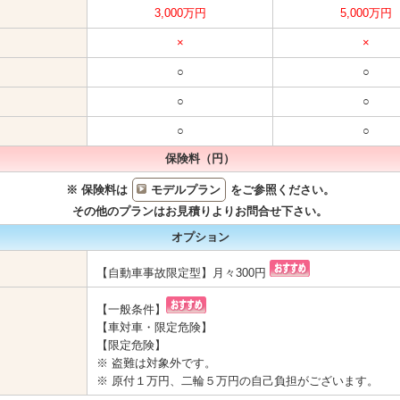
3,000万円
5,000万円
×
×
○
○
○
○
○
○
保険料（円）
※ 保険料は
モデルプラン
をご参照ください。
その他のプランはお見積りよりお問合せ下さい。
オプション
【自動車事故限定型】月々300円
【一般条件】
【車対車・限定危険】
【限定危険】
※ 盗難は対象外です。
※ 原付１万円、二輪５万円の自己負担がございます。