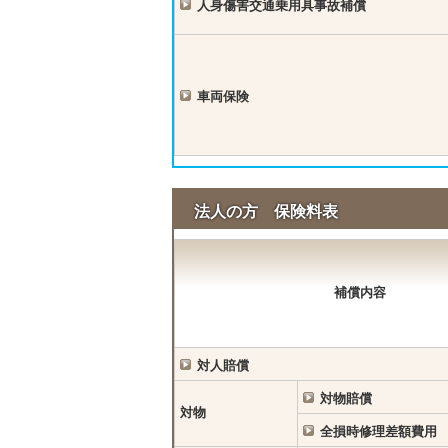
人身傷害交通乗用具事故補償
車両保険
法人の方 保険料表
補償内容
対人賠償
対物賠償
対物
全損時修理差額費用