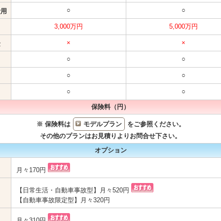
○
○
費用
3,000万円
5,000万円
×
×
金
○
○
○
○
○
○
保険料（円）
※ 保険料は
モデルプラン
をご参照ください。
その他のプランはお見積りよりお問合せ下さい。
オプション
月々170円
【日常生活・自動車事故型】月々520円
【自動車事故限定型】月々320円
月々310円